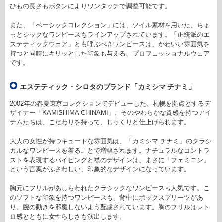
ひもの長さもボタンによりワンタッチで調整可能です。
また、「ベーシックコレクション」には、ツイル素材を用いた、ちょ
っとシックなワンピースもラインアップされています。「正統派のエ
ステティックウェア」とも呼ぶべきワンピースは、かわいい雰囲気を
持つと同時にキリッとした印象も与える、プロフェッショナルウェア
です。
エステティック・シロタのブランド「カミシマ チナミ」
2002年の春夏東京コレクションでデビューした、札幌を拠点とするデ
ザイナー「KAMISHIMA CHINAMI」。そのやわらかな質感を持つアイ
テムたちは、こだわりを持って、じっくりと仕上げられます。
大人の女性が持つキュートな雰囲気は、「カミシマ チナミ」のクラシ
カルなワンピースを着ることで増幅されます。ナチュラルなコントラ
ストを表現するパイピングと襟のデザインは、まさに「フェミニン」
という言葉がふさわしい、印象的なデザインになっています。
胸元にフリルがあしらわれたクラシックなワンピースも人気です。こ
のソフトな印象を持つワンピースも、背中にボックスプリーツがあ
り、腕の動きを邪魔しないよう配慮されています。胸のフリルはレト
ロ感とともに女性らしさも演出します。