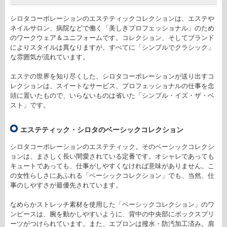
シロタコーポレーションのエステティックコレクションは、エステや
ネイルサロン、病院などで働く「美しきプロフェッショナル」のため
のワークウェア＆ユニフォームです。コレクション、そしてブランド
によりスタイルは異なりますが、すべてに「シンプルでクラシック」
な雰囲気が流れています。
エステの世界を知り尽くした、シロタコーポレーションが送り出すコ
レクションは、スイートなサービス、プロフェッショナルの仕事を念
頭に置いたもので、いらないものは省いた「シンプル・イズ・ザ・ベ
スト」です。
エステティック・シロタのベーシックコレクション
シロタコーポレーションのエステティック。そのベーシックコレクシ
ョンは、まさしく長い間愛されている定番です。オシャレであっても
キュートであっても、仕事がしやすくなければ意味がありません。こ
の女性らしさにあふれる「ベーシックコレクション」でも、当然、仕
事のしやすさが最優先されています。
なめらかストレッチ素材を使用した「ベーシックコレクション」のワ
ンピースは、腕を動かしやすいように、背中の中央部にボックスプリ
ーツがつけられています。また、エプロンは撥水・防汚加工済み。肩